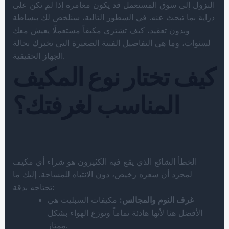
النزول إلى سوق المستعمل قد يكون مغامرة إذا لم تكن على
دراية بما تبحث عنه. في السطور التالية، سنلخص لك ببساطة
وبدون تعقيد، كيف تشتري مكيفاً مستعملًا يعيش معك
لسنوات، وما هي التفاصيل الفنية الصغيرة التي تخبرك بحالة
الجهاز الحقيقية.
كيف تختار نوع المكيف
المناسب لغرفتك؟
الخطأ الشائع الذي يقع فيه الكثيرون هو شراء أي مكيف
لمجرد أن سعره رخيص، دون الانتباه للمساحة. إليك ما
تحتاجه بدقة:
غرف النوم والمجالس:
مكيفات السبليت هي
الأفضل هنا لأنها هادئة تماماً وتوزع الهواء بشكل
ممتاز.