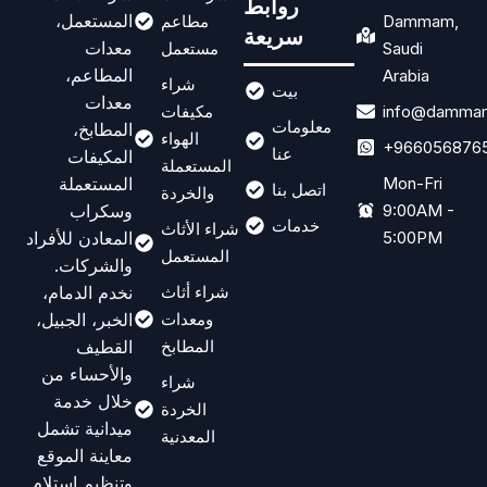
روابط
المستعمل،
Dammam,
مطاعم
سريعة
معدات
Saudi
مستعمل
المطاعم،
Arabia
شراء
بيت
معدات
info@dammam
مكيفات
معلومات
المطابخ،
الهواء
+966056876
عنا
المكيفات
المستعملة
المستعملة
Mon-Fri
اتصل بنا
والخردة
وسكراب
9:00AM -
خدمات
شراء الأثاث
المعادن للأفراد
5:00PM
المستعمل
والشركات.
نخدم الدمام،
شراء أثاث
الخبر، الجبيل،
ومعدات
القطيف
المطابخ
والأحساء من
شراء
خلال خدمة
الخردة
ميدانية تشمل
المعدنية
معاينة الموقع
وتنظيم استلام