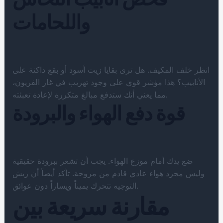
واللحامات
انظر خلف المكيف. هل ترى بقايا زيت أسود أو بقع داكنة على
الأنابيب؟ هذا مؤشر قوي على وجود تهريب في غاز الفريون،
مما يعني أنك ستدفع مبالغ متكررة لإعادة تعبئته.
قوة دفع الهواء والبرودة
ضع يدك أمام موزع الهواء. يجب أن تشعر ببرودة حقيقية
وليس مجرد هواء عادي قادم من مروحة. تأكد أيضاً أن ريش
التوجيه تتحرك يميناً ويساراً دون عوائق.
مقارنة سريعة بين