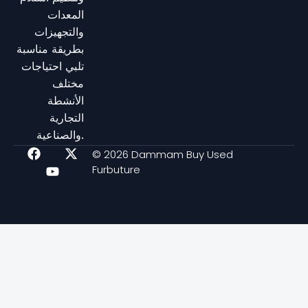
المعدات
والتجهيزات
بطريقة مناسبة
تلبي احتياجات
مختلف
الأنشطة
التجارية
والصناعية.
F
Y
X
© 2026 Dammam Buy Used
a
o
-
Furbuture
c
u
t
e
t
w
b
u
i
o
b
t
o
e
t
k
e
r