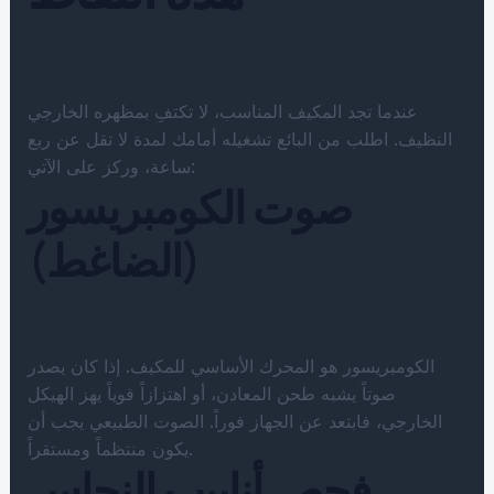
عندما تجد المكيف المناسب، لا تكتفِ بمظهره الخارجي
النظيف. اطلب من البائع تشغيله أمامك لمدة لا تقل عن ربع
ساعة، وركز على الآتي:
صوت الكومبريسور
(الضاغط)
الكومبريسور هو المحرك الأساسي للمكيف. إذا كان يصدر
صوتاً يشبه طحن المعادن، أو اهتزازاً قوياً يهز الهيكل
الخارجي، فابتعد عن الجهاز فوراً. الصوت الطبيعي يجب أن
يكون منتظماً ومستقراً.
فحص أنابيب النحاس