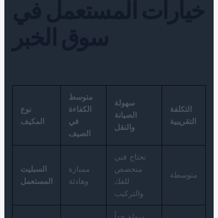
خيارات المستعمل في
سوق الخبر
متوسط
سهولة
التكلفة
الكفاءة
نوع
الصيانة
التقريبية
في
المكيف
والنقل
الصيف
تحتاج فني
متخصص
ممتازة
السبليت
متوسطة
للفك
وهادئة
المستعمل
والتركيب
سهلة جداً