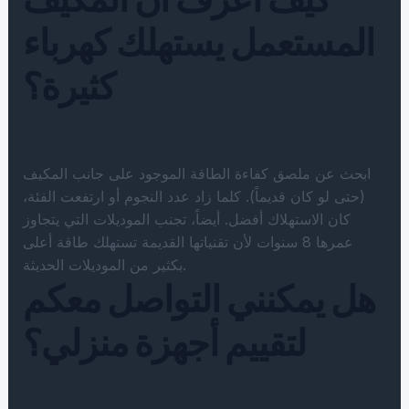
المستعمل يستهلك كهرباء
كثيرة؟
ابحث عن ملصق كفاءة الطاقة الموجود على جانب المكيف
(حتى لو كان قديماً). كلما زاد عدد النجوم أو ارتفعت الفئة،
كان الاستهلاك أفضل. أيضاً، تجنب الموديلات التي يتجاوز
عمرها 8 سنوات لأن تقنياتها القديمة تستهلك طاقة أعلى
بكثير من الموديلات الحديثة.
هل يمكنني التواصل معكم
لتقييم أجهزة منزلي؟