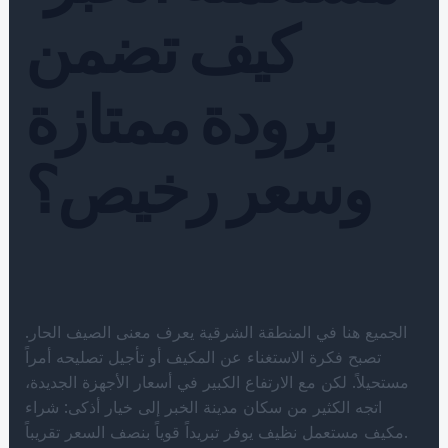
كيف تضمن
برودة ممتازة
وسعر رخيص؟
الجميع هنا في المنطقة الشرقية يعرف معنى الصيف الحار.
تصبح فكرة الاستغناء عن المكيف أو تأجيل تصليحه أمراً
مستحيلاً. لكن مع الارتفاع الكبير في أسعار الأجهزة الجديدة،
اتجه الكثير من سكان مدينة الخبر إلى خيار أذكى: شراء
مكيف مستعمل نظيف يوفر تبريداً قوياً بنصف السعر تقريباً.