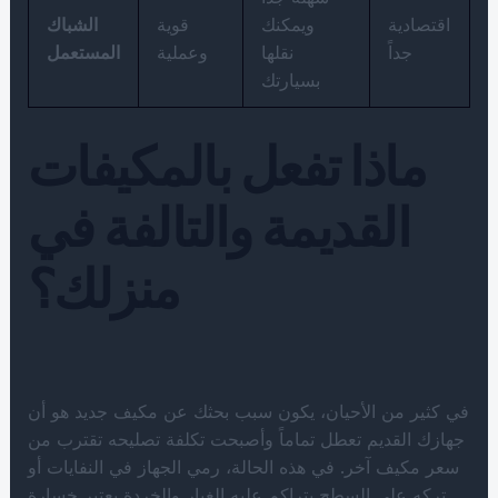
اقتصادية
ويمكنك
قوية
الشباك
جداً
نقلها
وعملية
المستعمل
بسيارتك
ماذا تفعل بالمكيفات
القديمة والتالفة في
منزلك؟
في كثير من الأحيان، يكون سبب بحثك عن مكيف جديد هو أن
جهازك القديم تعطل تماماً وأصبحت تكلفة تصليحه تقترب من
سعر مكيف آخر. في هذه الحالة، رمي الجهاز في النفايات أو
تركه على السطح يتراكم عليه الغبار والخردة يعتبر خسارة