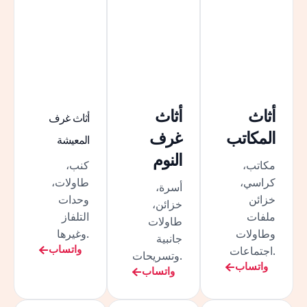
أثاث
أثاث
أثاث غرف
المكاتب
غرف
المعيشة
النوم
مكاتب،
كنب،
كراسي،
طاولات،
أسرة،
خزائن
وحدات
خزائن،
ملفات
التلفاز
طاولات
وطاولات
وغيرها.
جانبية
واتساب
اجتماعات.
وتسريحات.
واتساب
واتساب