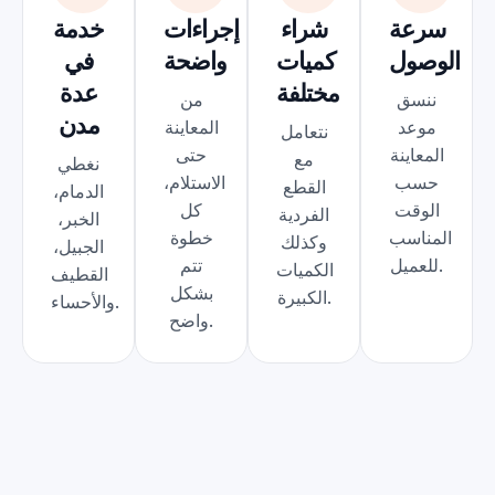
سرعة
شراء
إجراءات
خدمة
الوصول
كميات
واضحة
في
مختلفة
عدة
ننسق
من
مدن
موعد
المعاينة
نتعامل
المعاينة
حتى
مع
نغطي
حسب
الاستلام،
القطع
الدمام،
الوقت
كل
الفردية
الخبر،
المناسب
خطوة
وكذلك
الجبيل،
للعميل.
تتم
الكميات
القطيف
بشكل
الكبيرة.
والأحساء.
واضح.