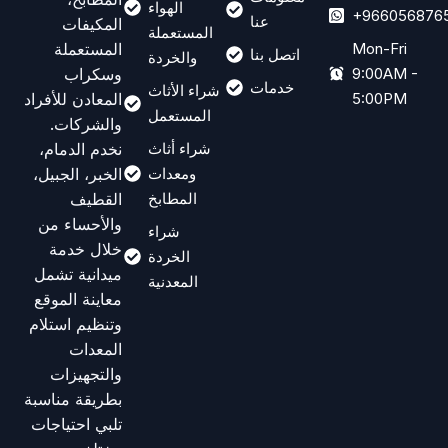
الهواء
+966056876
عنا
المكيفات
المستعملة
المستعملة
Mon-Fri
اتصل بنا
والخردة
وسكراب
9:00AM -
خدمات
شراء الأثاث
المعادن للأفراد
5:00PM
المستعمل
والشركات.
نخدم الدمام،
شراء أثاث
الخبر، الجبيل،
ومعدات
القطيف
المطابخ
والأحساء من
شراء
خلال خدمة
الخردة
ميدانية تشمل
المعدنية
معاينة الموقع
وتنظيم استلام
المعدات
والتجهيزات
بطريقة مناسبة
تلبي احتياجات