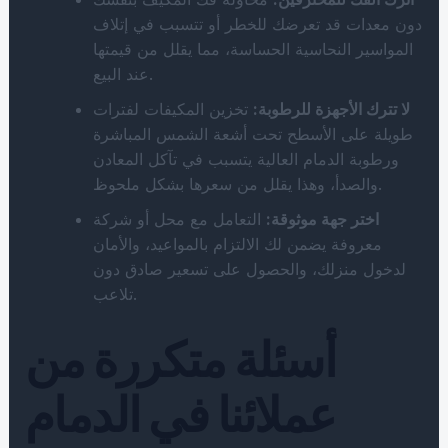
دون معدات قد تعرضك للخطر أو تتسبب في إتلاف
المواسير النحاسية الحساسة، مما يقلل من قيمتها
عند البيع.
لا تترك الأجهزة للرطوبة:
تخزين المكيفات لفترات
طويلة على الأسطح تحت أشعة الشمس المباشرة
ورطوبة الدمام العالية يتسبب في تآكل المعادن
والصدأ، وهذا يقلل من سعرها بشكل ملحوظ.
اختر جهة موثوقة:
التعامل مع محل أو شركة
معروفة يضمن لك الالتزام بالمواعيد، والأمان
لدخول منزلك، والحصول على تسعير صادق دون
تلاعب.
أسئلة متكررة من
عملائنا في الدمام