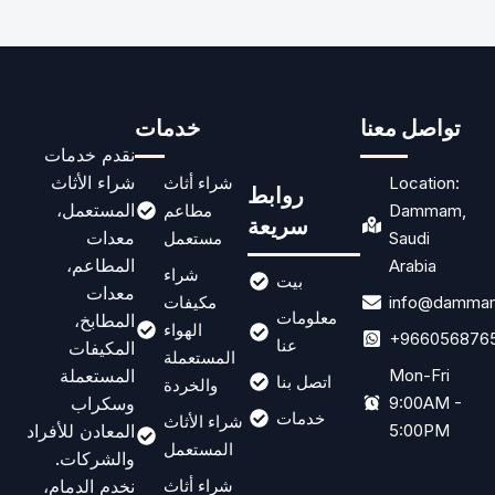
تواصل معنا
خدمات
نقدم خدمات
شراء الأثاث
Location:
شراء أثاث
روابط
المستعمل،
Dammam,
مطاعم
سريعة
معدات
Saudi
مستعمل
المطاعم،
Arabia
شراء
بيت
معدات
info@dammam
مكيفات
معلومات
المطابخ،
الهواء
+966056876
عنا
المكيفات
المستعملة
المستعملة
Mon-Fri
اتصل بنا
والخردة
وسكراب
9:00AM -
خدمات
شراء الأثاث
المعادن للأفراد
5:00PM
المستعمل
والشركات.
نخدم الدمام،
شراء أثاث