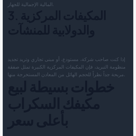
المالية الإجمالية للجهاز.
3. المكيفات المركزية
والدولابية للمنشآت
إذا كنت صاحب شركة، مستودع، أو مبنى تجاري وتريد تجديد
منظومة التبريد، فإن المكيفات المركزية الكبيرة تمثل صفقة
مربحة جداً نظراً للحجم الهائل من المعادن المستخرجة منها.
خطوات بسيطة لبيع
مكيفك السكراب
بأعلى سعر