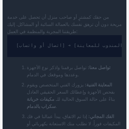
من حقك كمشترٍ أو صاحب منزل أن تحصل على خدمة
مريحة دون أن ترهق نفسك بالعمالة السائبة أو المشاكل. إليك
طريقتنا المجربة والمنظمة في العمل:
تواصل معنا:
تواصل برقمنا واذكر نوع الأجهزة
وعددها وموقعك في الدمام.
المعاينة الفنية:
يزورك الفني المتخصص ويقوم
بفحص الأجهزة وإعطائك السعر الحقيقي العادل
بناءً على حالة السوق الحالية للـ
مكيفات خربانة
.
سكراب بالدمام
الفك المجاني:
إذا تم الاتفاق، يبدأ عمالنا في فك
المكيفات فوراً. لا نطلب منك الاستعانة بكهربائي أو