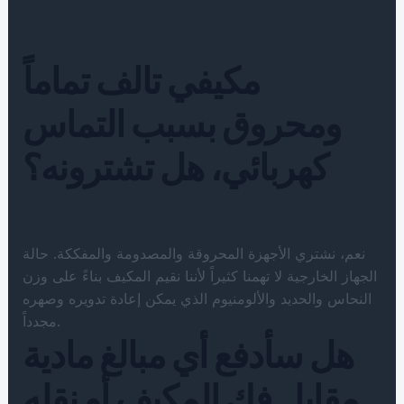
مكيفي تالف تماماً
ومحروق بسبب التماس
كهربائي، هل تشترونه؟
نعم، نشتري الأجهزة المحروقة والمصدومة والمفككة. حالة
الجهاز الخارجية لا تهمنا كثيراً لأننا نقيم المكيف بناءً على وزن
النحاس والحديد والألومنيوم الذي يمكن إعادة تدويره وصهره
مجدداً.
هل سأدفع أي مبالغ مادية
مقابل فك المكيف أو نقله