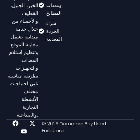
الخبر، الجبيل،
ومعدات
القطيف
المطابخ
والأحساء من
شراء
خلال خدمة
الخردة
ميدانية تشمل
المعدنية
معاينة الموقع
وتنظيم استلام
المعدات
والتجهيزات
بطريقة مناسبة
تلبي احتياجات
مختلف
الأنشطة
التجارية
والصناعية.
F
Y
X
© 2026 Dammam Buy Used
a
o
-
Furbuture
c
u
t