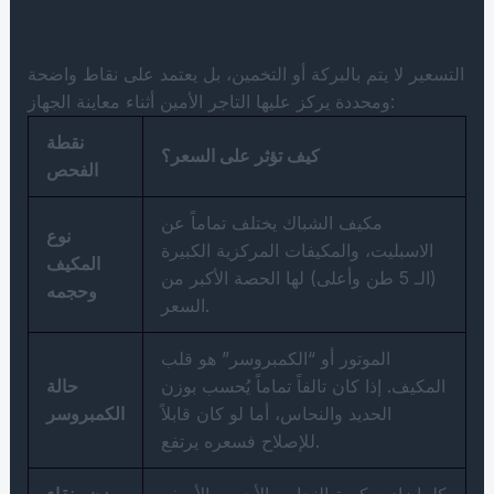
التسعير لا يتم بالبركة أو التخمين، بل يعتمد على نقاط واضحة
ومحددة يركز عليها التاجر الأمين أثناء معاينة الجهاز:
نقطة
كيف تؤثر على السعر؟
الفحص
مكيف الشباك يختلف تماماً عن
نوع
الاسبليت، والمكيفات المركزية الكبيرة
المكيف
(الـ 5 طن وأعلى) لها الحصة الأكبر من
وحجمه
السعر.
الموتور أو “الكمبروسر” هو قلب
المكيف. إذا كان تالفاً تماماً يُحسب بوزن
حالة
الحديد والنحاس، أما لو كان قابلاً
الكمبروسر
للإصلاح فسعره يرتفع.
كلما زادت كمية النحاس الأحمر والأصفر
وزن ونقاء