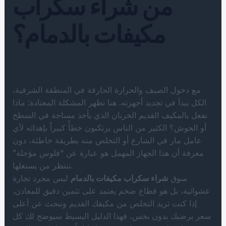
من شراء سكراب
مكيفات بالدمام؟
مع دخول الصيف والحرارة الحارقة في المنطقة الشرقية،
الكل يبدأ في تجديد أجهزته. هنا تظهر المشكلة المعتادة: ماذا
تفعل بالمكيف القديم الخربان الذي يأخذ مساحة في السطح
أو الحوش؟ الكثير من الناس يرتكبون خطأً كبيراً بإهدائه لأي
عامل مار في الشارع أو التخلص منه بطريقة خاطئة، دون
معرفة أن هذا الجهاز المهمل هو عبارة عن “فلوس مؤجلة”
تنتظر من يستغلها.
سوق
شراء سكراب مكيفات بالدمام
ليس مجرد تجارة
عشوائية، بل هو قطاع ضخم يعتمد على تثمين دقيق للمعادن.
إذا كنت تريد التخلص من مكيفك القديم وتبحث عن أعلى
سعر يرضيك بدون بخس، فهذا الدليل البسيط سيوضح لك كل