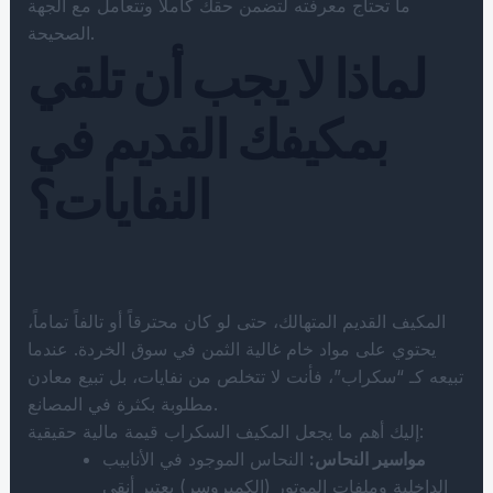
ما تحتاج معرفته لتضمن حقك كاملًا وتتعامل مع الجهة
الصحيحة.
لماذا لا يجب أن تلقي
بمكيفك القديم في
النفايات؟
المكيف القديم المتهالك، حتى لو كان محترقاً أو تالفاً تماماً،
يحتوي على مواد خام غالية الثمن في سوق الخردة. عندما
تبيعه كـ “سكراب”، فأنت لا تتخلص من نفايات، بل تبيع معادن
مطلوبة بكثرة في المصانع.
إليك أهم ما يجعل المكيف السكراب قيمة مالية حقيقية:
مواسير النحاس:
النحاس الموجود في الأنابيب
الداخلية وملفات الموتور (الكمبروسر) يعتبر أنقى