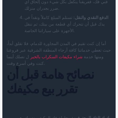
فني فك، ففريقنا يتكفل بكل شيء دون إلحاق أي
ضرر بجدران منزلك.
الدفع النقدي والنقل:
تستلم المبلغ كاملاً ونقداً في
يدك قبل أن تتحرك أي قطعة من بيتك، ثم ننقل
الأجهزة على سياراتنا الخاصة.
أما إن كنت تقيم في المدن المجاورة للدمام، فلا تقلق أبداً،
حيث تغطي خدماتنا كافة أرجاء المنطقة الشرقية عبر فروعنا
ومنها خدمة
شراء مكيفات السكراب بالخبر
ل نصلك أينما
كنت وفي أسرع وقت.
نصائح هامة قبل أن
تقرر بيع مكيفك
اترك الفك للمحترفين:
محاولة فك المكيف بنفسك