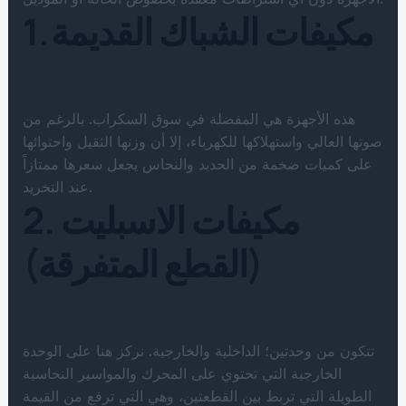
1. مكيفات الشباك القديمة
هذه الأجهزة هي المفضلة في سوق السكراب. بالرغم من
صوتها العالي واستهلاكها للكهرباء، إلا أن وزنها الثقيل واحتوائها
على كميات ضخمة من الحديد والنحاس يجعل سعرها ممتازاً
عند التخريد.
2. مكيفات الاسبليت
(القطع المتفرقة)
تتكون من وحدتين؛ الداخلية والخارجية. نركز هنا على الوحدة
الخارجية التي تحتوي على المحرك والمواسير النحاسية
الطويلة التي تربط بين القطعتين، وهي التي ترفع من القيمة