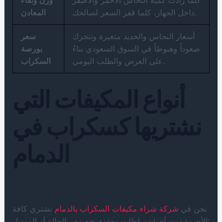
داخل الجهاز، كلما قفز السعر لصالحك.
المعادن
أسعار النحاس والحديد متغيرة وتتحرك
سعر
صعوداً وهبوطاً في السوق السعودي بناءً
بورصة
على العرض والطلب اليومي.
السكراب
أنواع المكيفات التي
نشتريها كسكراب في
الدمام
نحن في
شركة شراء مكيفات السكراب بالدمام
نشتري كافة
الأجهزة دون أي اشتراطات معقدة بخصوص الحالة أو الموديل: