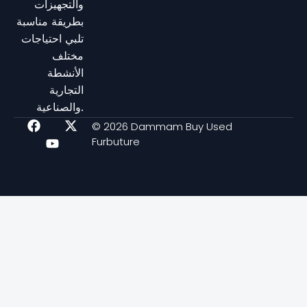
والتجهيزات
بطريقة مناسبة
تلبي احتياجات
مختلف
الأنشطة
التجارية
والصناعية.
F
Y
X
© 2026 Dammam Buy Used
a
o
-
Furbuture
c
u
t
e
t
w
b
u
i
o
b
t
o
e
t
k
e
r