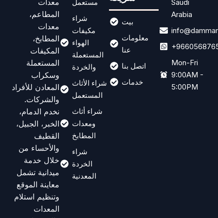
معدات
Saudi
مستعمل
المطاعم،
Arabia
شراء
بيت
معدات
info@dammam
مكيفات
معلومات
المطابخ،
الهواء
+966056876
عنا
المكيفات
المستعملة
المستعملة
Mon-Fri
اتصل بنا
والخردة
وسكراب
9:00AM -
خدمات
شراء الأثاث
المعادن للأفراد
5:00PM
المستعمل
والشركات.
نخدم الدمام،
شراء أثاث
الخبر، الجبيل،
ومعدات
القطيف
المطابخ
والأحساء من
شراء
خلال خدمة
الخردة
ميدانية تشمل
المعدنية
معاينة الموقع
وتنظيم استلام
المعدات