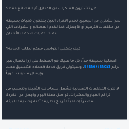
هل تشترون السكراب من المنازل أم المصانع فقط؟
نحن نشتري من الجميع. نخدم الأفراد الذين يملكون كميات بسيطة
من مخلفات الترميم أو الأجهزة، كما نخدم المصانع والشركات التي
تملك كميات ضخمة بالأطنان.
كيف يمكنني التواصل معكم لطلب الخدمة؟
العملية بسيطة جداً، كل ما عليك هو الضغط على زر الاتصال عبر
الرقم
966568765053
، وسيتولى فريق خدمة العملاء التنسيق معك
وإرسال مندوبينا فوراً.
لا تترك المخلفات المعدنية تشغل مساحاتك الثمينة وتتسبب في
تراكم الغبار والحشرات. تواصل معنا اليوم واجعل من الخردة
مصدراً إضافياً للأرباح بطريقة آمنة وصديقة للبيئة.