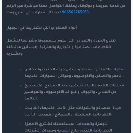
عن خدمة سريعة وموثوقة، يمكنك التواصل معنا مباشرة عبر الرقم
لتصلك سياراتنا في أسرع وقت.
966568765053
أنواع السكراب التي نشتريها في الجبيل
تتنوع الخردة والمعادن التي نقوم بتسعيرها وشراءها لتشمل
القطاعات الصناعية والتجارية والمنزلية. إليك أبرز ما ننقله
ونشتريه:
سكراب المعادن الثقيلة:
ويشمل خردة الحديد، والنحاس
الأحمر والأصفر، والألومنيوم، وهياكل السيارات القديمة.
مخلفات الهدم والبناء:
تشمل حديد التسليح المستخرج
من المباني، والأبواب والنوافذ الألومنيوم، والمواسير
التالفة.
خردة المصانع والشركات:
مثل الآلات القديمة، الكابلات
الكهربائية السميكة، والصفائح المعدنية الزائدة.
الأجهزة والمعدات المستعملة:
نشتري الأجهزة
الكهربائية الكبيرة خارج الخدمة ومعدات الشركات