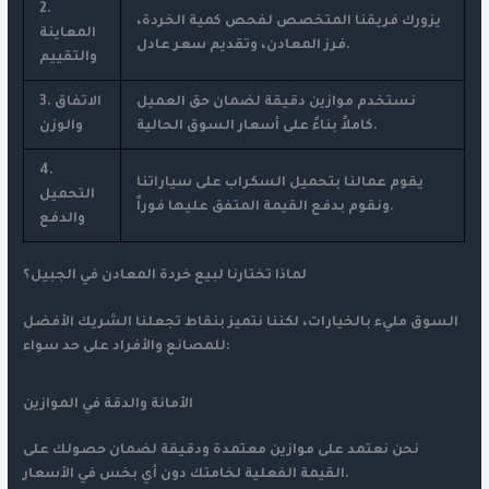
2.
يزورك فريقنا المتخصص لفحص كمية الخردة،
المعاينة
فرز المعادن، وتقديم سعر عادل.
والتقييم
نستخدم موازين دقيقة لضمان حق العميل
3. الاتفاق
كاملاً بناءً على أسعار السوق الحالية.
والوزن
4.
يقوم عمالنا بتحميل السكراب على سياراتنا
التحميل
ونقوم بدفع القيمة المتفق عليها فوراً.
والدفع
لماذا تختارنا لبيع خردة المعادن في الجبيل؟
السوق مليء بالخيارات، لكننا نتميز بنقاط تجعلنا الشريك الأفضل
للمصانع والأفراد على حد سواء:
الأمانة والدقة في الموازين
نحن نعتمد على موازين معتمدة ودقيقة لضمان حصولك على
القيمة الفعلية لخامتك دون أي بخس في الأسعار.