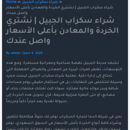
شراء سكراب الجبيل
Home
شراء سكراب الجبيل | نشتري الخردة والمعادن بأعلى الأسعار
واصل عندك
شراء سكراب الجبيل | نشتري
الخردة والمعادن بأعلى الأسعار
واصل عندك
By
admin
/
June 4, 2026
تشهد مدينة الجبيل نهضة صناعية وعمرانية مستمرة. ومع هذه
التوسعات، تظهر كميات كبيرة من المعادن والهياكل المهملة التي
تحتاج إلى إدارة ذكية. عملية
شراء سكراب الجبيل
ليست مجرد
وسيلة للتخلص من النفايات، بل هي استثمار حقيقي يوفر مساحات
شاقة ويدر عوائد مالية ممتازة. سواء كنت تمتلك مخلفات بناء، أو
مصانع، أو حتى أجهزة منزلية قديمة، فإن تحويل هذه الخردة إلى
سيولة نقدية يعد خياراً ذكياً ومربحاً.
نحن في شركة الدما لتجارة السكراب نوفر لك حلولاً متكاملة لتثمين
وشراء كافة أنواع الخردة بأعلى الأسعار في السوق السعودي. نوفر
خدمات النقل والتحميل الفوري لضمان راحة عملائنا. إذا كنت تبحث