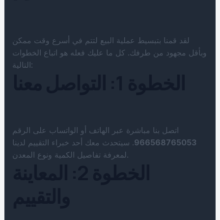
لقد قمنا بتبسيط عملية البيع لتتم في أسرع وقت ممكن
وبأقل مجهود من طرفك. كل ما عليك فعله هو اتباع الخطوات
التالية:
الخطوة 1: التواصل معنا
اتصل بنا مباشرة عبر الهاتف أو الواتساب على الرقم
966568765053
. سيتحدث معك أحد خبراء التقييم لدينا
لمعرفة تفاصيل الكمية ونوع المعدن.
الخطوة 2: المعاينة
والتقييم