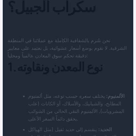
سكراب الجبيل؟
نحن نلتزم بالشفافية الكاملة مع عملائنا في المنطقة
الشرقية. لا نقوم بوضع أسعار عشوائية، بل نعتمد على معايير
دقيقة تحكم سوق المعادن عالمياً ومحلياً:
1. نوع المعدن ونقاوته
الألمنيوم:
يختلف سعره حسب نوعه، مثل ألمنيوم
المطابخ، والشبابيك، والأسلاك، أو الكانات (علب
المشروبات). الألمنيوم النقي الخالي من الشوائب
يحقق دائماً السعر الأعلى.
الحديد:
ينقسم إلى حديد ثقيل (مثل الهياكل