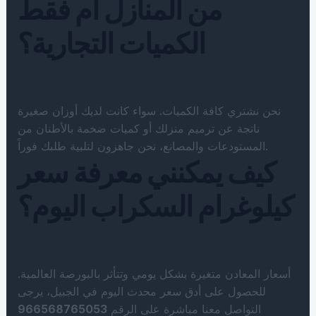
من المنازل أم فقط
الكميات التجارية؟
نحن نشتري كافة الكميات. سواء كانت لديك أوزان صغيرة
ناتجة عن ترميم منزلك أو كميات ضخمة بالأطنان من
المستودعات والمصانع، نحن جاهزون لتلبية طلبك فوراً.
كيف يمكنني معرفة سعر
كيلوغرام السكراب اليوم؟
أسعار المعادن متغيرة بشكل يومي وتتأثر بالبورصة العالمية.
للحصول على أدق سعر محدث اليوم في الجبيل، يرجى
التواصل معنا مباشرة على الرقم
966568765053