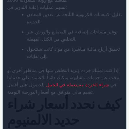
تسهم عمليات إعادة التدوير في:
تقليل الانبعاثات الكربونية الناتجة عن تعدين المعادن
الجديدة.
توفير مساحات إضافية في المصانع والورش عبر
التخلص من الكتل المهملة.
تحقيق أرباح مالية مباشرة من مواد كانت ستتحول
إلى نفايات.
إذا كنت تمتلك خردة وتريد التخلص منها في مناطق أخرى أو
تبحث عن خدمات مشابهة، يمكنك دائماً الاعتماد على خدماتنا
في
شراء الخردة مستعملة في الجبيل
للحصول على أفضل
تقييم مالي متوافق مع أسعار البورصة اليومية.
كيف نحدد أسعار شراء
حديد الالمنيوم