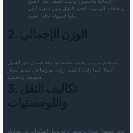
الإنشائية والجسور) وحديد خفيف (مثل الصاج
ومخلفات الورش). الحديد الثقيل يكون سعره أعلى
نظراً لسهولة إعادة صهره.
2. الوزن الإجمالي
نستخدم موازين رقمية معتمدة ودقيقة لضمان حق العميل
كاملاً. كلما زادت الكمية، زادت مرونتنا في تقديم أسعار
تشجيعية وتنافسية.
3. تكاليف النقل
واللوجستيات
نوفر أسطول سيارات مجهز لرفع ونقل السكراب من موقعك