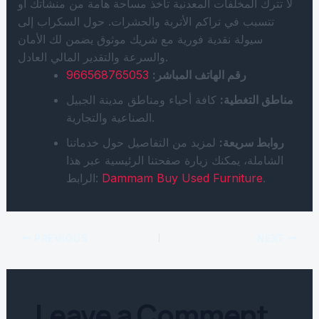
لا تترك المخلفات المعدنية تأخذ مساحة هامة من منشأتك أو
تتسبب في تراكم الأتربة والحشرات. حول السكراب إلى
سيولة نقدية فورية مع شريك موثوق يضمن لك الأمان
والسرعة والتقدير المالي العادل.
رقم الهاتف المباشر:
966568765053
مناطق التغطية:
كافة أحياء ومناطق مدينة الجبيل
الصناعية والتجارية.
روابط سريعة:
لمزيد من التفاصيل حول خدماتنا
الشاملة، يمكنك زيارة صفحتنا الرئيسية عبر هذا
.
Dammam Buy Used Furniture
الرابط:
PREVIOUS
NEXT
Leave a Comment