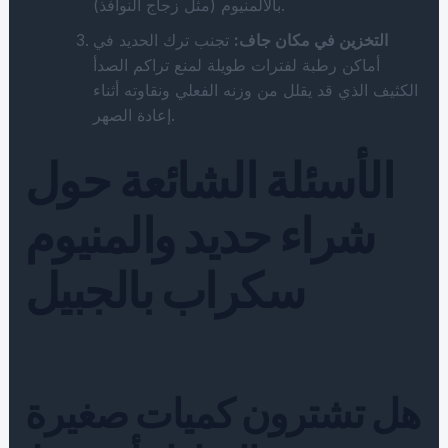
بالألمنيوم (مثل زجاج النوافذ).
التخزين في مكان جاف:
تجنب ترك الحديد في
أماكن رطبة لفترات طويلة لمنع تراكم الصدأ
الكثيف الذي قد يقلل من وزنه الفعلي ونقاوته أثناء
إعادة الصهر.
الأسئلة الشائعة حول
شراء حديد والمنيوم
سكراب بالجبيل
هل تشترون كميات صغيرة