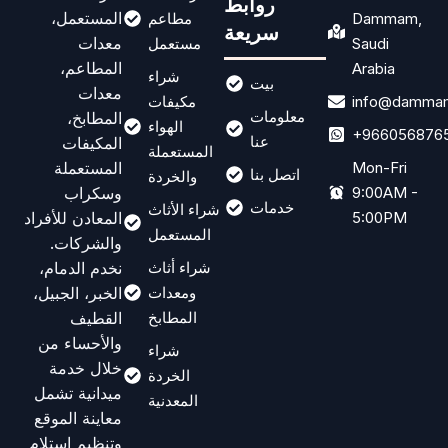
روابط
المستعمل،
Dammam,
مطاعم
سريعة
معدات
Saudi
مستعمل
المطاعم،
Arabia
شراء
بيت
معدات
info@dammam
مكيفات
معلومات
المطابخ،
الهواء
+966056876
عنا
المكيفات
المستعملة
المستعملة
Mon-Fri
اتصل بنا
والخردة
وسكراب
9:00AM -
خدمات
شراء الأثاث
المعادن للأفراد
5:00PM
المستعمل
والشركات.
نخدم الدمام،
شراء أثاث
الخبر، الجبيل،
ومعدات
القطيف
المطابخ
والأحساء من
شراء
خلال خدمة
الخردة
ميدانية تشمل
المعدنية
معاينة الموقع
وتنظيم استلام