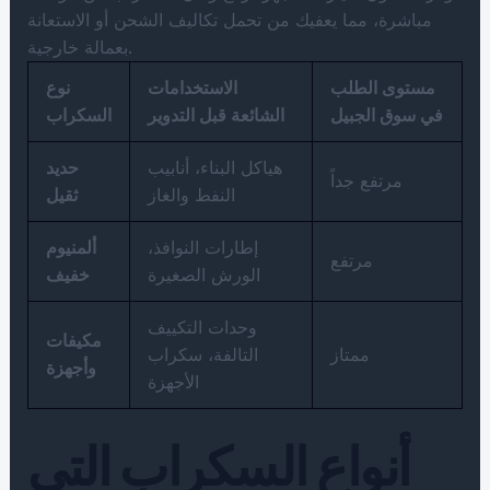
مباشرة، مما يعفيك من تحمل تكاليف الشحن أو الاستعانة
بعمالة خارجية.
مستوى الطلب
الاستخدامات
نوع
في سوق الجبيل
الشائعة قبل التدوير
السكراب
هياكل البناء، أنابيب
حديد
مرتفع جداً
النفط والغاز
ثقيل
إطارات النوافذ،
ألمنيوم
مرتفع
الورش الصغيرة
خفيف
وحدات التكييف
مكيفات
ممتاز
التالفة، سكراب
وأجهزة
الأجهزة
أنواع السكراب التي