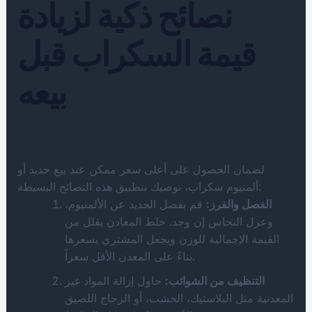
نصائح ذكية لزيادة
قيمة السكراب قبل
بيعه
لضمان الحصول على أعلى سعر ممكن عند بيع حديد أو
ألمنيوم سكراب، نوصيك بتطبيق هذه النصائح البسيطة:
الفصل والفرز:
قم بفصل الحديد عن الألمنيوم،
وعزل النحاس إن وجد. خلط المعادن يقلل من
القيمة الإجمالية للوزن ويجعل المشتري يسعرها
بناءً على المعدن الأقل سعراً.
التنظيف من الشوائب:
حاول إزالة المواد غير
المعدنية مثل البلاستيك، الخشب، أو الزجاج اللصيق