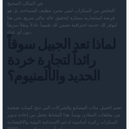
في المكان الصحيح.
التخلص من السكراب ليس مجرد تنظيف للمساحة، بل هو
فرصة استثمارية ممتازة لتحقيق عائد مالي سريع. نحن هنا
لنوفر لك خدمة احترافية تضمن لك تقييماً عادلاً ونقلاً سريعاً
دون أي عناء.
لماذا تعد الجبيل سوقاً
رائداً لتجارة خردة
الحديد والألمنيوم؟
تضم الجبيل مئات المصانع والشركات التي تنتج كميات ضخمة
من مخلفات المعادن يومياً. هذا النشاط يجعل من إعادة تدوير
السكراب ركيزة أساسية لدعم الاستدامة البيئية والاقتصادية
تماشياً مع رؤية السعودية 2030.